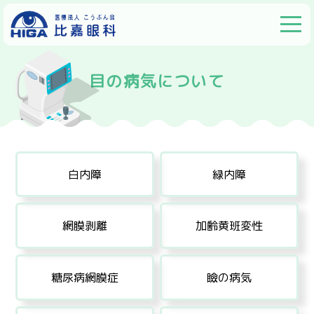
目の病気について
白内障
緑内障
網膜剥離
加齢黄班変性
糖尿病網膜症
瞼の病気