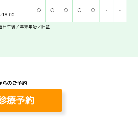
○
○
○
○
○
-
-
18:00
曜日午後／年末年始／旧盆
からのご予約
b診療予約