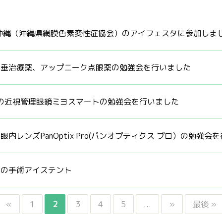
S沖縄（沖縄県網膜色素変性症協会）のアイフェスタに参加しま
下垂治療薬、アップニーク点眼薬の勉強会を行いました
Aの近視管理眼鏡ミヨスマートの勉強会を行いました
眼内レンズPanOptix Pro(パンオプティクス プロ）の勉強会
障の手術アイステント
«
1
2
3
4
5
...
»
最後 »