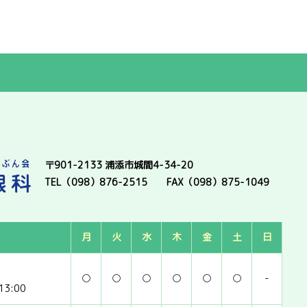
〒901-2133 浦添市城間4-34-20
TEL（098）876-2515
FAX（098）875-1049
月
火
水
木
金
土
日
○
○
○
○
○
○
-
3:00