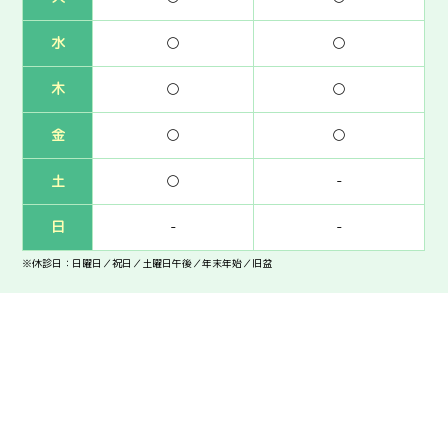
水
○
○
木
○
○
金
○
○
土
○
-
日
-
-
※休診日：日曜日／祝日／土曜日午後／年末年始／旧盆