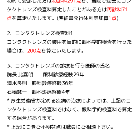
初めて受診した方は
初診料291点
を、当院で過去にコン
タクトレンズ検査料算定したことがある方は
再診料71
点
を算定いたします。(明細書発行体制等加算
1点
)
2、コンタクトレンズ検査料1
コンタクトレンズの装用を目的に眼科学的検査を行った
場合は、
200点
を算定いたします。
3、コンタクトレンズの診療を行う医師の氏名
院長 比嘉明 眼科診療経験29年
清水良則 眼科診療経験36年
石橋慧一 眼科診療経験4年
* 厚生労働省が定める疾病の治療によっては、上記のコ
ンタクトレンズ検査料ではなく、眼科学的検査料で算定
する場合があります。
* 上記につきご不明な点は職員にご相談下さい。