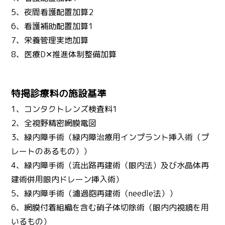
5、夜間看護配置加算2
6、看護補助配置加算1
7、栄養管理実地加算
8、医療D✕推進体制整備加算
特掲診療料の施設基準
1、コンタクトレンズ検査料1
2、全視野精密網膜電図
3、緑内障手術（緑内障治療用インプラント挿入術（プ
レートのあるもの））
4、緑内障手術（流出路再建術（眼内法）及び水晶体再
建術併用眼内ドレーン挿入術）
5、緑内障手術（濾過胞再建術（needle法））
6、網膜付着組織を含む硝子体切除術（眼内内視鏡を用
いるもの）