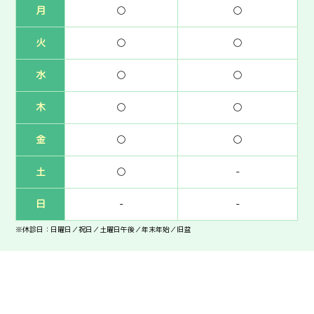
月
○
○
火
○
○
水
○
○
木
○
○
金
○
○
土
○
-
日
-
-
※休診日：日曜日／祝日／土曜日午後／年末年始／旧盆