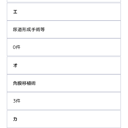
エ
尿道形成手術等
0件
オ
角膜移植術
3件
カ