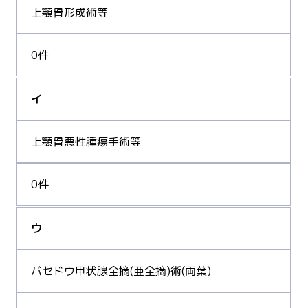
上顎骨形成術等
0件
イ
上顎骨悪性腫瘍手術等
0件
ウ
バセドウ甲状腺全摘(亜全摘)術(両葉)